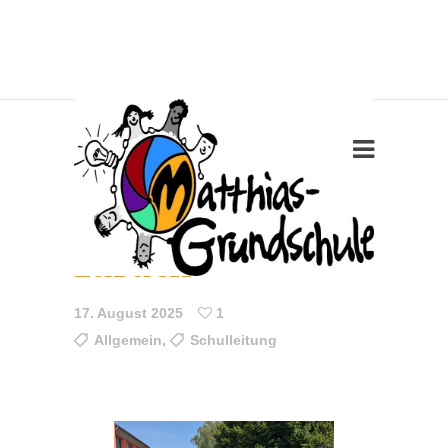
Willkommen
zurück
17. August 2025
1
Allgemein
,
Schulleitung