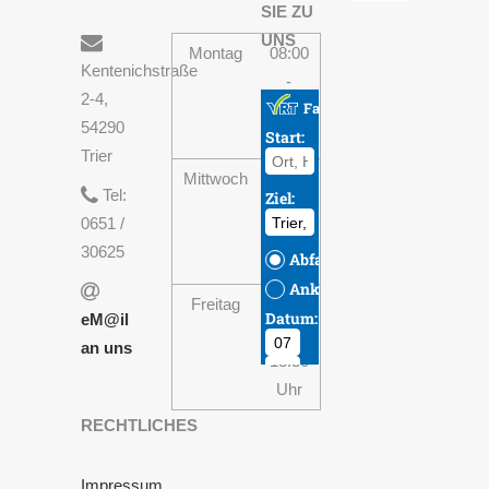
SIE ZU
UNS
Montag
08:00
Kentenichstraße
-
2-4,
13:30
54290
Uhr
Trier
Mittwoch
08:00
Tel:
-
0651 /
13:30
30625
Uhr
Freitag
08:00
eM@il
-
an uns
13:30
Uhr
RECHTLICHES
Impressum