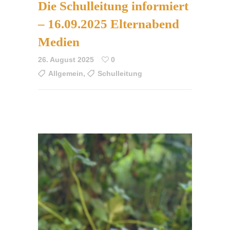
Die Schulleitung informiert
– 16.09.2025 Elternabend
Medien
26. August 2025
0
Allgemein
,
Schulleitung