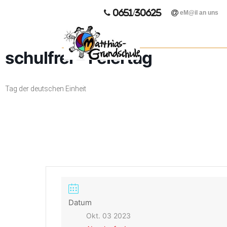
0651/30625
eM@il an uns
schulfrei – Feiertag
Tag der deutschen Einheit
Datum
Okt. 03 2023