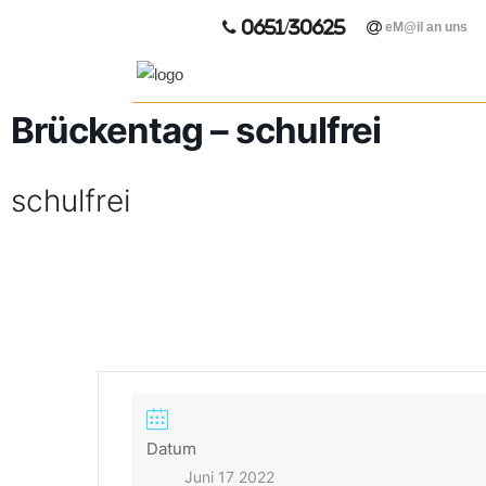
0651/30625
eM@il an uns
Brückentag – schulfrei
schulfrei
Datum
Juni 17 2022