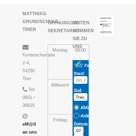
MATTHIAS-
GRUNDSCHULE
ÖFFNUNGSZEITEN
SO
TRIER
SEKRETARIAT
KOMMEN
SIE ZU
UNS
Montag
08:00
Kentenichstraße
-
2-4,
13:30
54290
Uhr
Trier
Mittwoch
08:00
Tel:
-
0651 /
13:30
30625
Uhr
Freitag
08:00
eM@il
-
an uns
13:30