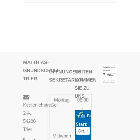
MATTHIAS-
GRUNDSCHULE
ÖFFNUNGSZEITEN
SO
TRIER
SEKRETARIAT
KOMMEN
SIE ZU
UNS
Montag
08:00
Kentenichstraße
-
2-4,
13:30
54290
Uhr
Trier
Mittwoch
08:00