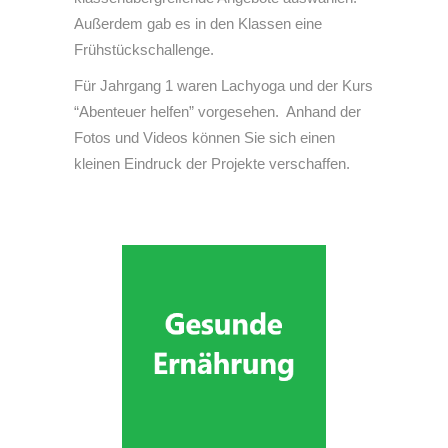
Außerdem gab es in den Klassen eine
Frühstückschallenge.
Für Jahrgang 1 waren Lachyoga und der Kurs
“Abenteuer helfen” vorgesehen. Anhand der
Fotos und Videos können Sie sich einen
kleinen Eindruck der Projekte verschaffen.
Den Grundstein für gesunde
Ernährungsgewohnheiten legen wir
schon in der Kindheit.