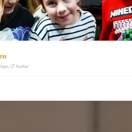
en
lüge
,
Kultur