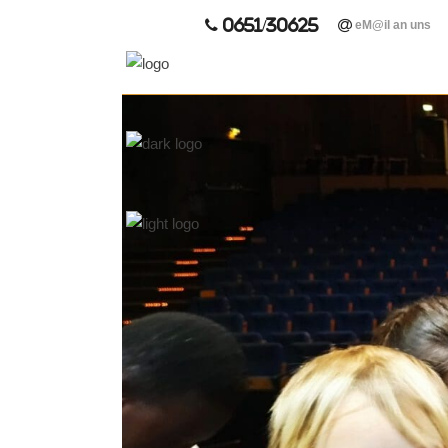
0651/30625
eM@il an uns