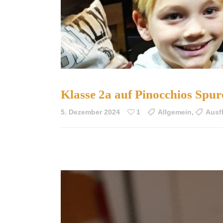
Klasse 2a auf Pinocchios Spur
5. Dezember 2024
1
Allgemein
,
Ausf