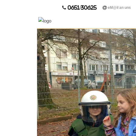
0651/30625
eM@il an uns