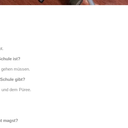
t.
Schule ist?
mt gehen müssen.
 Schule gibt?
s und dem Püree.
ht magst?