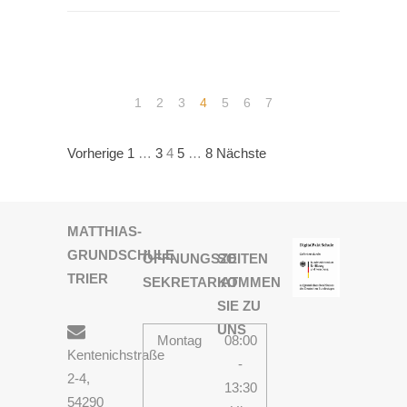
1
2
3
4
5
6
7
Seitennummerierung
Vorherige
1
…
3
4
5
…
8
Nächste
der
Beiträge
MATTHIAS-
GRUNDSCHULE
ÖFFNUNGSZEITEN
SO
TRIER
SEKRETARIAT
KOMMEN
SIE ZU
UNS
Montag
08:00
Kentenichstraße
-
2-4,
13:30
54290