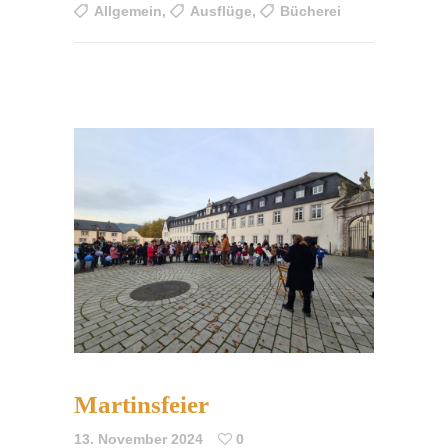
Allgemein
,
Ausflüge
,
Bücherei
Martinsfeier
13. November 2024
0