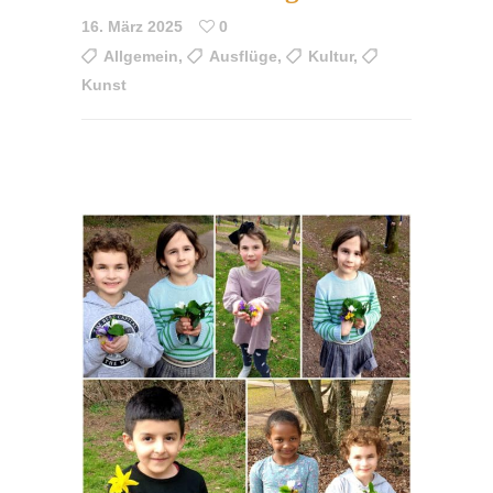
16. März 2025
0
Allgemein
,
Ausflüge
,
Kultur
,
Kunst