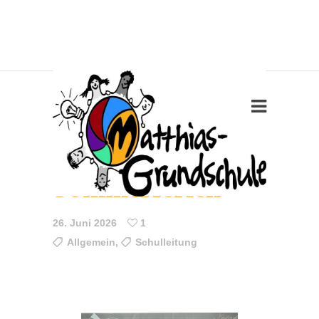
Schöne
Sommerferien
26. Juni 2026
1
Allgemein
,
Schulleitung