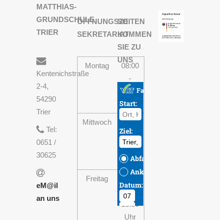
MATTHIAS-
GRUNDSCHULE
ÖFFNUNGSZEITEN
SO
TRIER
SEKRETARIAT
KOMMEN
SIE ZU
UNS
Montag
08:00
Kentenichstraße
-
2-4,
13:30
54290
Uhr
Trier
Mittwoch
08:00
Tel:
-
0651 /
13:30
30625
Uhr
Freitag
08:00
eM@il
-
an uns
13:30
Uhr