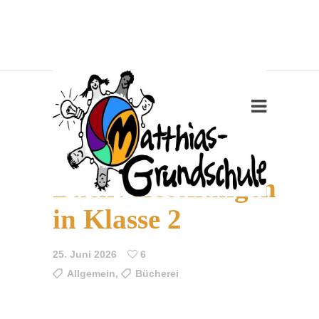
Guckloch –
Buchvorstellungen
in Klasse 2
25. Juni 2026
6
Allgemein
,
Bücherei