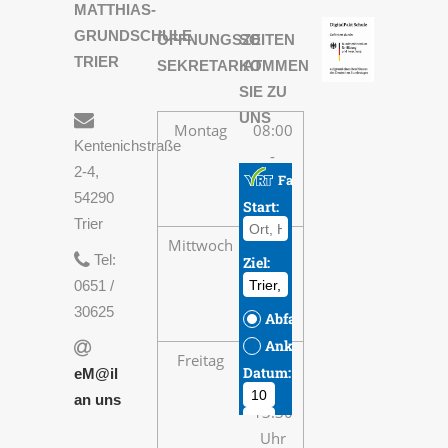
MATTHIAS-
GRUNDSCHULE
ÖFFNUNGSZEITEN
SO
TRIER
SEKRETARIAT
KOMMEN
SIE ZU
UNS
Montag
08:00
Kentenichstraße
-
2-4,
13:30
54290
Uhr
Trier
Mittwoch
08:00
Tel:
-
0651 /
13:30
30625
Uhr
Freitag
08:00
eM@il
-
an uns
13:30
Uhr