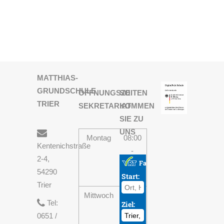
MATTHIAS-
GRUNDSCHULE
ÖFFNUNGSZEITEN
SO
TRIER
SEKRETARIAT
KOMMEN
SIE ZU
UNS
Montag
08:00
Kentenichstraße
-
2-4,
13:30
54290
Uhr
Trier
Mittwoch
08:00
Tel:
-
0651 /
13:30