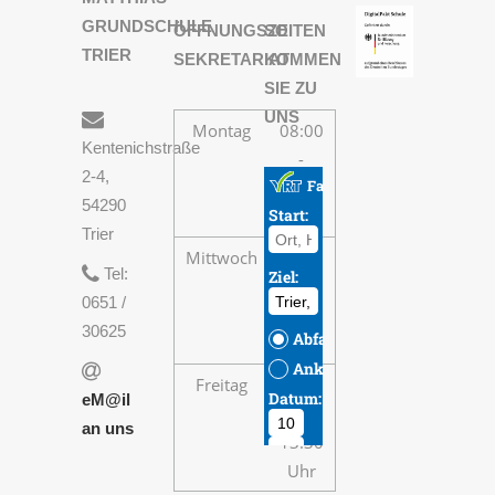
GRUNDSCHULE
ÖFFNUNGSZEITEN
SO
TRIER
SEKRETARIAT
KOMMEN
SIE ZU
UNS
Montag
08:00
Kentenichstraße
-
2-4,
13:30
54290
Uhr
Trier
Mittwoch
08:00
Tel:
-
0651 /
13:30
30625
Uhr
Freitag
08:00
eM@il
-
an uns
13:30
Uhr