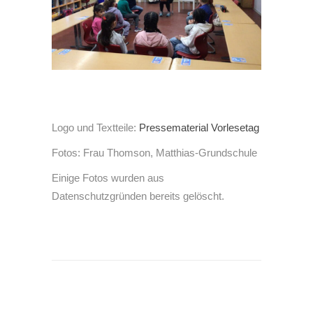
5
6
7
8
9
10
11
12
Logo und Textteile:
Pressematerial Vorlesetag
13
Fotos: Frau Thomson, Matthias-Grundschule
14
15
Einige Fotos wurden aus
16
Datenschutzgründen bereits gelöscht.
17
18
19
20
21