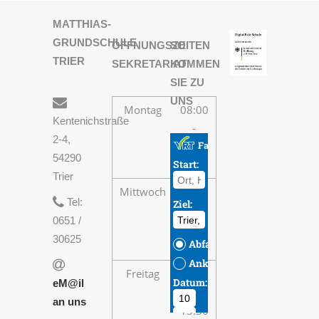
MATTHIAS-
GRUNDSCHULE
ÖFFNUNGSZEITEN
SO
TRIER
SEKRETARIAT
KOMMEN
SIE ZU
UNS
Montag
08:00
Kentenichstraße
-
2-4,
13:30
54290
Uhr
Trier
Mittwoch
08:00
Tel:
-
0651 /
13:30
30625
Uhr
Freitag
08:00
eM@il
-
an uns
13:30