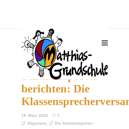
Die
Schülerreporter
berichten: Die
Klassensprechervers
19. März 2024
7
Allgemein
,
Die Schülerreporter -